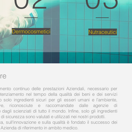
Dermocosmetici
Nutraceutici
re
amento continuo delle prestazioni Aziendali, necessario per
otenziamento nel tempo della qualità dei beni e dei servizi
mo solo ingredienti sicuri per gli esseri umani e l’ambiente,
ative, riconosciute e raccomandate dalle agenzie di
agli scienziati di tutto il mondo. Infine, solo gli ingredienti
di sicurezza sono valutati e utilizzati nei nostri prodotti.
, sull'innovazione e sulla qualità è fondato il successo dei
e Azienda di riferimento in ambito medico.