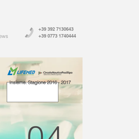
+39 392 7130643
ews
+39 0773 1740444
Insieme. Stagione 2016 - 2017
04