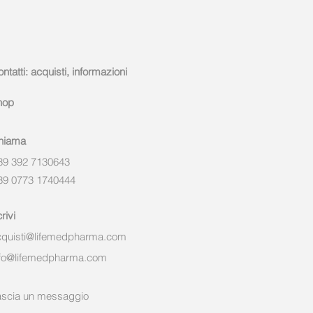
ntatti: acquisti, informazioni
hop
hiama
39 392 7130643
39 0773 1740444
rivi
cquisti@lifemedpharma.com
nfo@lifemedpharma.com
ascia un messaggio