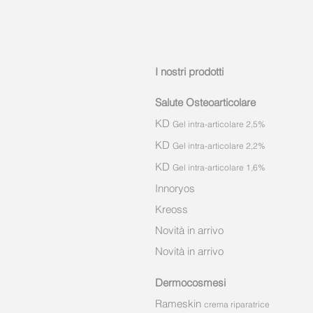
I nostri prodotti
Salute Osteoarticolare
KD
Gel intra-articolare 2,5%
KD
Gel intra-articolare 2,2%
KD
Gel intra-articola
re 1,6%
Innoryos
Kreoss
Novità in arrivo
Novità in arrivo
Dermocosmesi
Rameskin
crema riparatrice