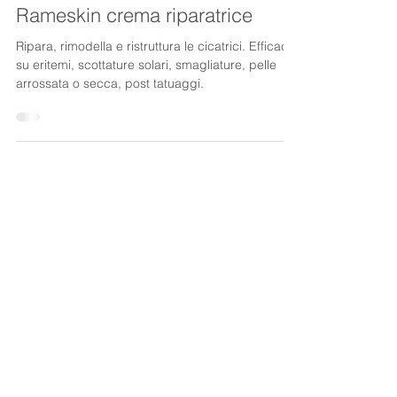
Life Med
17 apr 2024
Tempo di lettura: 1 min
Rameskin crema riparatrice
Ripara, rimodella e ristruttura le cicatrici. Efficace
su eritemi, scottature solari, smagliature, pelle
arrossata o secca, post tatuaggi.