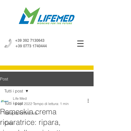
+39 392 7130643
+39 0773 1740444
Post
Tutti i post
Life Med
Tutti i post
16 apr 2022
Tempo di lettura: 1 min
Rameskin crema
Terapia infiltrativa
riparatrice: ripara,
Cute