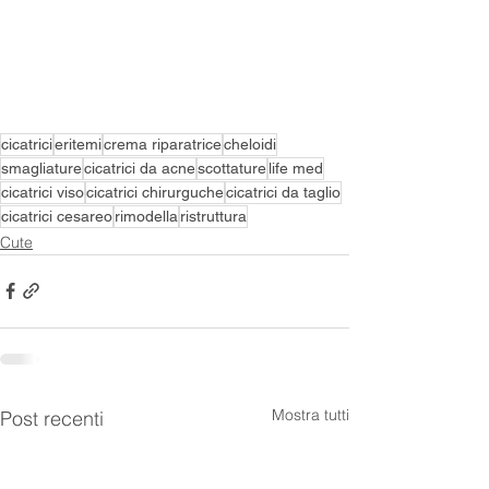
cicatrici
eritemi
crema riparatrice
cheloidi
smagliature
cicatrici da acne
scottature
life med
cicatrici viso
cicatrici chirurguche
cicatrici da taglio
cicatrici cesareo
rimodella
ristruttura
Cute
Mostra tutti
Post recenti