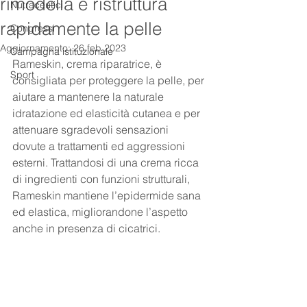
rimodella e ristruttura
Nutraceutici
rapidamente la pelle
Congressi
Aggiornamento:
26 feb 2023
Campagna istituzionale
Rameskin, crema riparatrice, è 
Sport
consigliata per proteggere la pelle, per 
aiutare a mantenere la naturale 
idratazione ed elasticità cutanea e per 
attenuare sgradevoli sensazioni 
dovute a trattamenti ed aggressioni 
esterni. Trattandosi di una crema ricca 
di ingredienti con funzioni strutturali, 
Rameskin mantiene l’epidermide sana 
ed elastica, migliorandone l’aspetto 
anche in presenza di cicatrici.