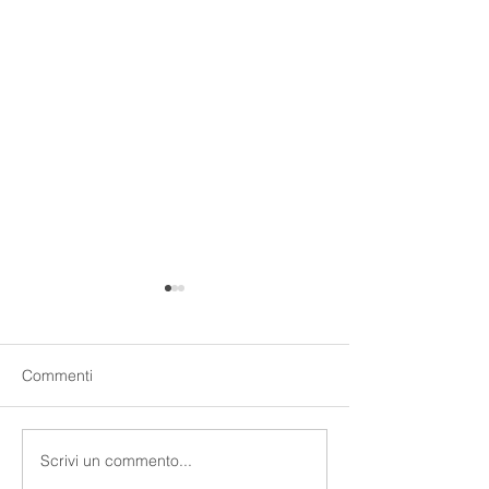
Commenti
Rameskin crema
Scrivi un commento...
Rameskin crema
riparatrice