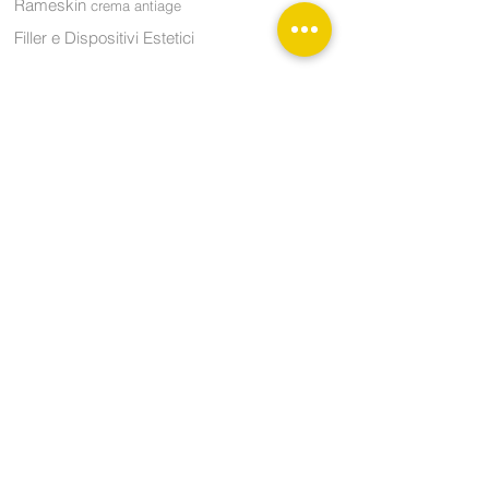
Rameskin
crema antiage
Filler e Dispositivi Estetici
Informazioni
Azienda
Prodotti
Contatti
News e Comunicati
Come acquistare
Domande frequenti
Condizioni di vendita
Privacy policy
Contatti: acquisti, informazioni