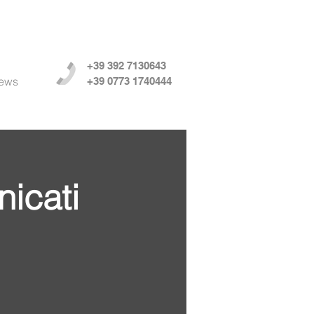
+39 392 7130643
ews
+39 0773 1740444
icati