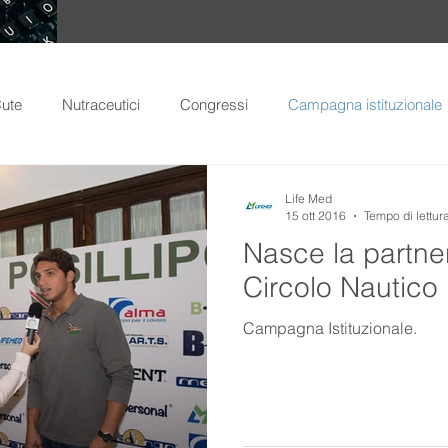
ute
Nutraceutici
Congressi
Campagna istituzionale
Life Med
15 ott 2016
Tempo di lettur
Nasce la partne
Circolo Nautico 
Campagna Istituzionale.