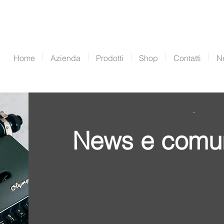
Home
Azienda
Prodotti
Shop
Contatti
N
News e comun