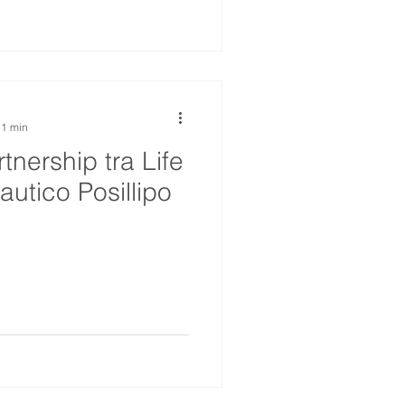
 1 min
rtnership tra Life
utico Posillipo