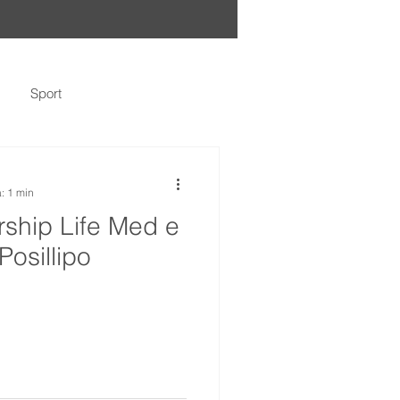
Sport
a: 1 min
rship Life Med e
Posillipo