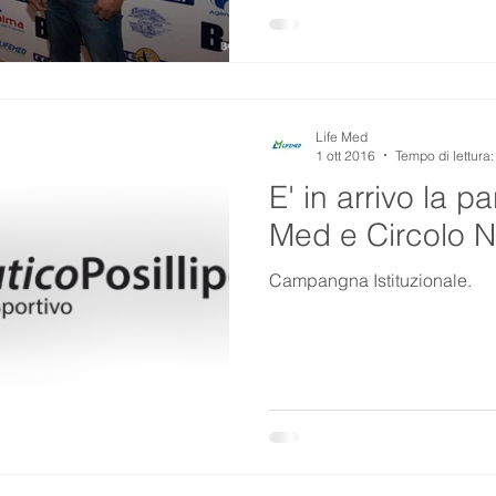
Life Med
1 ott 2016
Tempo di lettura:
E' in arrivo la pa
Med e Circolo Na
Campangna Istituzionale.