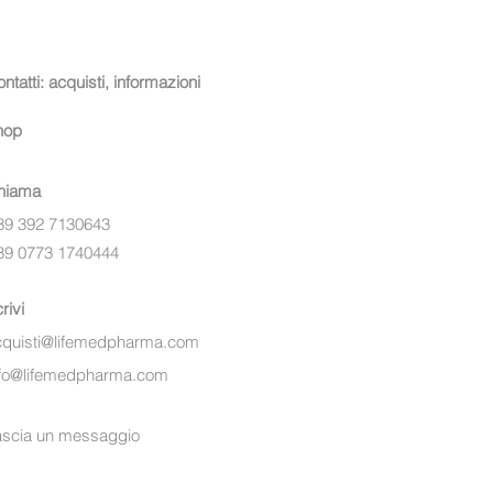
ntatti: acquisti, informazioni
hop
hiama
39 392 7130643
39 0773 1740444
rivi
cquisti@lifemedpharma.com
nfo@lifemedpharma.com
ascia un messaggio