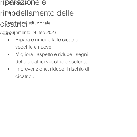
riparazione e
Nutraceutici
rimodellamento delle
Congressi
cicatrici
Campagna istituzionale
Aggiornamento:
26 feb 2023
Sport
Ripara e rimodella le cicatrici, 
vecchie e nuove. 
Migliora l’aspetto e riduce i segni 
delle cicatrici vecchie e scolorite. 
In prevenzione, riduce il rischio di 
cicatrici.