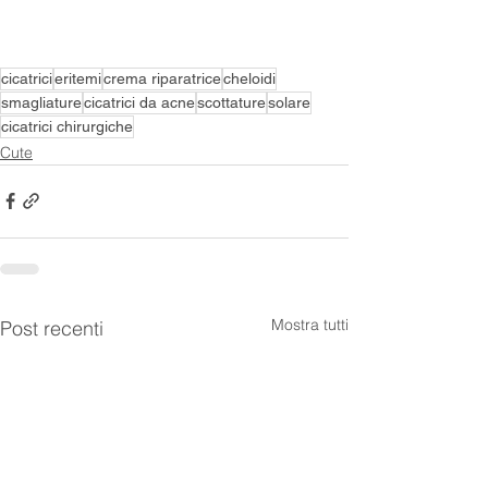
cicatrici
eritemi
crema riparatrice
cheloidi
smagliature
cicatrici da acne
scottature
solare
cicatrici chirurgiche
Cute
Mostra tutti
Post recenti