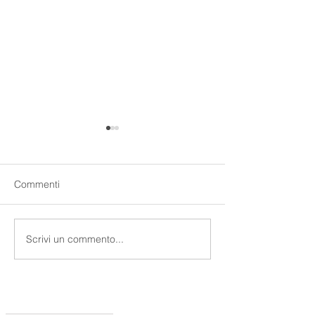
Commenti
Rameskin crema
Scrivi un commento...
Rameskin crema
riparatrice