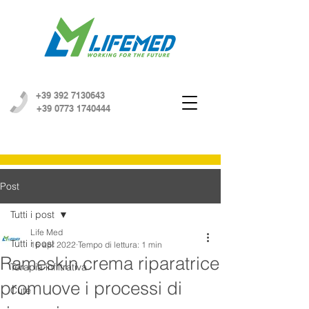
+39 392 7130643
+39 0773 1740444
Post
Tutti i post
Life Med
Tutti i post
16 apr 2022
Tempo di lettura: 1 min
Rameskin crema riparatrice
Terapia infiltrativa
promuove i processi di
Cute